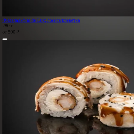
Филадальфия de Lux: лосось/креветка
280 г
от
590 ₽