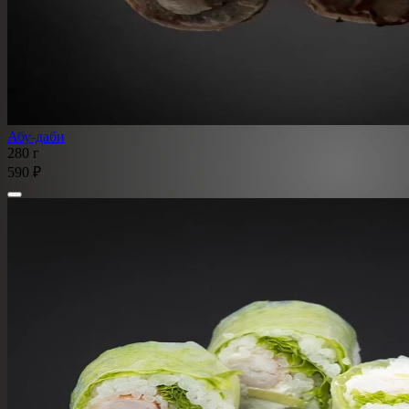
Абу-даби
280 г
590 ₽