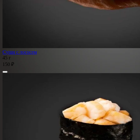
Суши с лососем
45 г
150 ₽