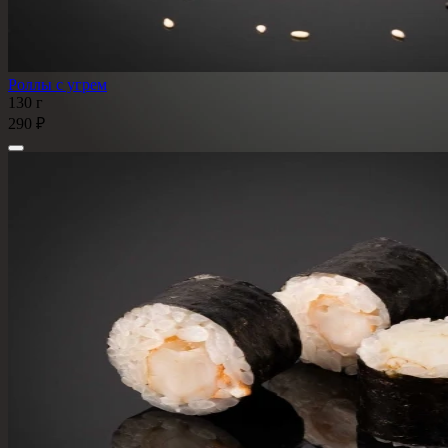
Роллы с угрем
130 г
290 ₽