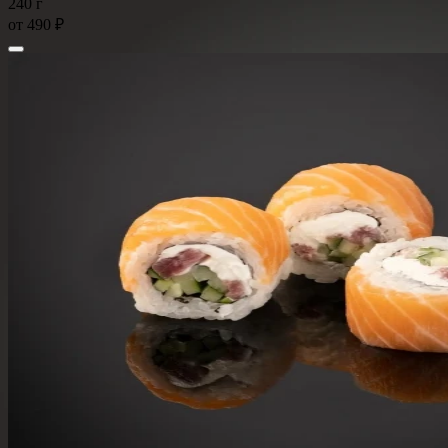
240 г
от
490 ₽