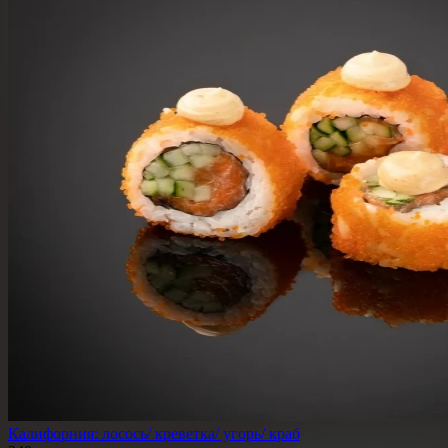
Калифорния: лосось/ креветка/ угорь/ краб