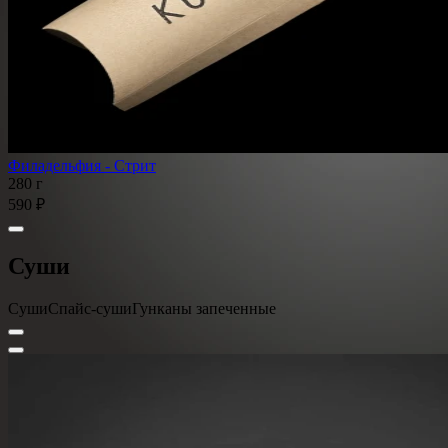
Филадельфия - Стрит
280 г
590 ₽
Суши
Суши
Спайс-суши
Гунканы запеченные