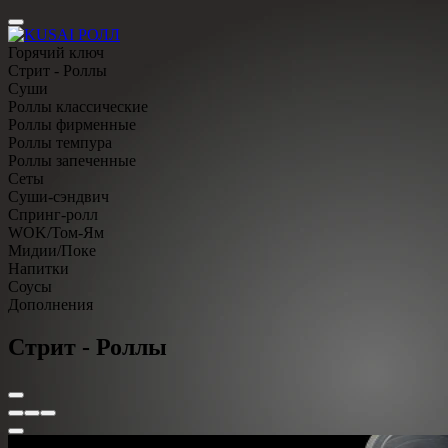
Горячий ключ
Стрит - Роллы
Суши
Роллы классические
Роллы фирменные
Роллы темпура
Роллы запеченные
Сеты
Суши-сэндвич
Спринг-ролл
WOK/Том-Ям
Мидии/Поке
Напитки
Соусы
Дополнения
Стрит - Роллы