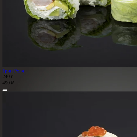
Грин Ролл
240 г
490 ₽