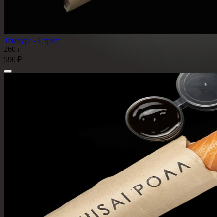
Темпура - Стрит
260 г
590 ₽