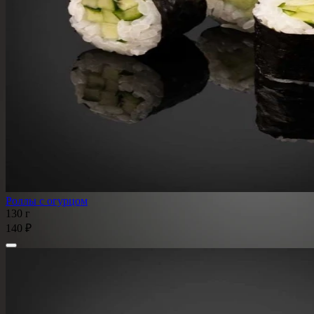
Роллы с огурцом
130 г
140 ₽