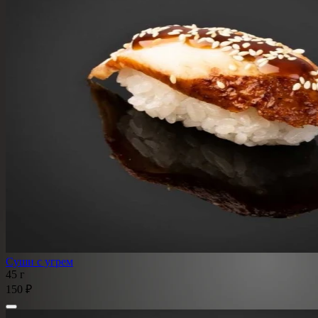
Суши с угрем
45 г
150 ₽