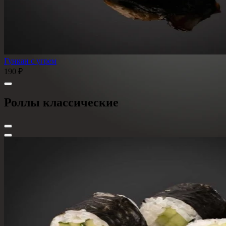
Гункан с угрем
190 ₽
Роллы классические