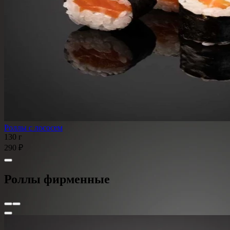
Роллы с лососем
130 г
290 ₽
Роллы фирменные