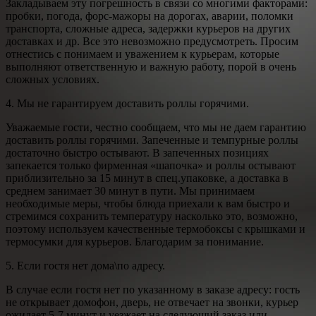
Закладываем эту погрешность в связи со многими факторами:
пробки, погода, форс-мажоры на дорогах, аварии, поломки
транспорта, сложные адреса, задержки курьеров на других
доставках и др. Все это невозможно предусмотреть. Просим
отнестись с понимаем и уважением к курьерам, которые
выполняют ответственную и важную работу, порой в очень
сложных условиях.
4. Мы не гарантируем доставить роллы горячими.
Уважаемые гости, честно сообщаем, что мы не даем гарантию
доставить роллы горячими. Запеченные и темпурные роллы
достаточно быстро остывают. В запеченных позициях
запекается только фирменная «шапочка» и роллы остывают
приблизительно за 15 минут в спец.упаковке, а доставка в
среднем занимает 30 минут в пути. Мы принимаем
необходимые меры, чтобы блюда приехали к вам быстро и
стремимся сохранить температуру насколько это, возможно,
поэтому используем качественные термобоксы с крышками и
термосумки для курьеров. Благодарим за понимание.
5. Если гостя нет дома\по адресу.
В случае если гостя нет по указанному в заказе адресу: гость
не открывает домофон, дверь, не отвечает на звонки, курьер
ожидает 5-7 минут и уезжает на следующий заказ или