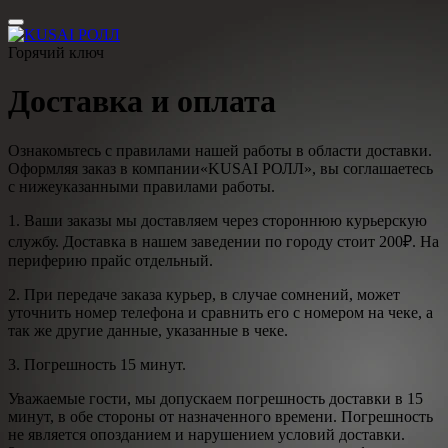
Горячий ключ
Доставка и оплата
Ознакомьтесь с правилами нашей работы в области доставки.
Оформляя заказ в компании«KUSAI РОЛЛ», вы соглашаетесь
с нижеуказанными правилами работы.
1. Ваши заказы мы доставляем через стороннюю курьерскую
службу. Доставка в нашем заведении по городу стоит 200₽. На
периферию прайс отдельный.
2. При передаче заказа курьер, в случае сомнений, может
уточнить номер телефона и сравнить его с номером на чеке, а
так же другие данные, указанные в чеке.
3. Погрешность 15 минут.
Уважаемые гости, мы допускаем погрешность доставки в 15
минут, в обе стороны от назначенного времени. Погрешность
не является опозданием и нарушением условий доставки.