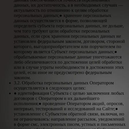
данных, их достаточность, а в необходимых случаях —
актуальность по отношению к целям обработки
персональных данных;● хранение персональных
данных осуществляется в форме, позволяющей
определить субъекта персональных данных, не дольше,
чем того требуют цели обработки персональных
данных, если срок хранения персональных данных не
установлен федеральным законом, договором, стороной
которого, выгодоприобретателем или поручителем по
которому является Субъект персональных данных;●
обрабатываемые персональные данные уничтожаются
либо обезличиваются по достижении целей обработки
или в случае утраты необходимости в достижении этих
целей, если иное не предусмотрено федеральным
законом.
3.2. Обработка персональных данных Оператором
осуществляется в следующих целях:
● идентификация Субъекта с целью заключения любых
договоров с Оператором и их дальнейшего
исполнения;● проведение Оператором акций, опросов,
интервью, тестирований и исследований на Сайте;●
установление с Субъектом обратной связи, включая, но
не ограничиваясь: направление рассылок, уведомлений
в форме смс, электронных писем, устных и письменных