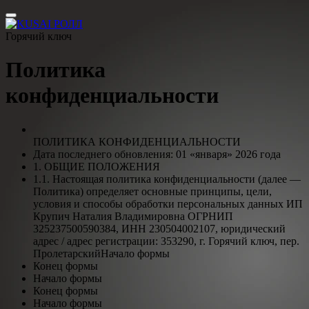
Горячий ключ
Политика
конфиденциальности
ПОЛИТИКА КОНФИДЕНЦИАЛЬНОСТИ
Дата последнего обновления: 01 «января» 2026 года
1. ОБЩИЕ ПОЛОЖЕНИЯ
1.1. Настоящая политика конфиденциальности (далее —
Политика) определяет основные принципы, цели,
условия и способы обработки персональных данных ИП
Крупич Наталия Владимировна ОГРНИП
325237500590384, ИНН 230504002107, юридический
адрес / адрес регистрации: 353290, г. Горячий ключ, пер.
ПролетарскийНачало формы
Конец формы
Начало формы
Конец формы
Начало формы