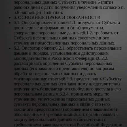
персональных данных Субъекта в течение 5 (пяти)
рабочих дней с даты получения уведомления согласно п.
5.8 настоящей Политики.
6. ОСНОВНЫЕ ПРАВА И ОБЯЗАННОСТИ
6.1. Оператор имеет право:6.1.1. получать от Субъекта
достоверные информацию и (или) документы,
содержащие персональные данные;6.1.2. требовать от
Субъекта персональных данных своевременного
уточнения предоставленных персональных данных.
6.2. Оператор обязан:6.2.1. обрабатывать персональные
данные в порядке, установленном действующим
законодательством Российской Федерации;6.2.2.
рассматривать обращения Субъекта персональных
данных (его законного представителя) по вопросам
обработки персональных данных и давать
мотивированные ответы;6.2.3. предоставлять Субъекту
персональных данных (его законному представителю)
возможность безвозмездного свободного доступа к его
персональным данным;6.2.4. принимать меры по
уточнению, уничтожению персональных данных
субъекта персональных данных в связи с его (его
законного представителя) обращением с законными и
обоснованными требованиями;6.2.5. организовывать
защиту персональных данных в соответствии с
требованиями законодательства Российской Федерации.