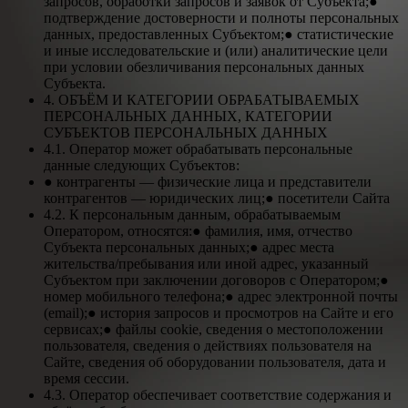
запросов, обработки запросов и заявок от Субъекта;●
подтверждение достоверности и полноты персональных
данных, предоставленных Субъектом;● статистические
и иные исследовательские и (или) аналитические цели
при условии обезличивания персональных данных
Субъекта.
4. ОБЪЁМ И КАТЕГОРИИ ОБРАБАТЫВАЕМЫХ
ПЕРСОНАЛЬНЫХ ДАННЫХ, КАТЕГОРИИ
СУБЪЕКТОВ ПЕРСОНАЛЬНЫХ ДАННЫХ
4.1. Оператор может обрабатывать персональные
данные следующих Субъектов:
● контрагенты — физические лица и представители
контрагентов — юридических лиц;● посетители Сайта
4.2. К персональным данным, обрабатываемым
Оператором, относятся:● фамилия, имя, отчество
Субъекта персональных данных;● адрес места
жительства/пребывания или иной адрес, указанный
Субъектом при заключении договоров с Оператором;●
номер мобильного телефона;● адрес электронной почты
(email);● история запросов и просмотров на Сайте и его
сервисах;● файлы cookie, сведения о местоположении
пользователя, сведения о действиях пользователя на
Сайте, сведения об оборудовании пользователя, дата и
время сессии.
4.3. Оператор обеспечивает соответствие содержания и