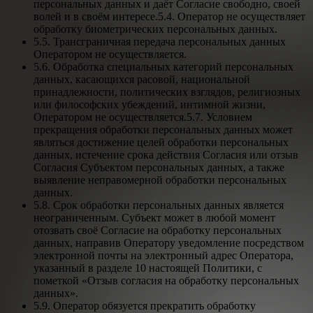
персональных данных и даёт Согласие свободно, своей
волей и в своём интересе.5.4. Оператор не осуществляет
обработку биометрических персональных данных.
5.5. Трансграничная передача персональных данных
Оператором не осуществляется.
5.6. Обработка специальных категорий персональных
данных, касающихся расовой, национальной
принадлежности, политических взглядов, религиозных
или философских убеждений, интимной жизни,
Оператором не осуществляется.5.7. Условием
прекращения обработки персональных данных может
являться достижение целей обработки персональных
данных, истечение срока действия Согласия или отзыв
Согласия Субъектом персональных данных, а также
выявление неправомерной обработки персональных
данных.
5.8. Срок обработки персональных данных является
неограниченным. Субъект может в любой момент
отозвать своё Согласие на обработку персональных
данных, направив Оператору уведомление посредством
электронной почты на электронный адрес Оператора,
указанный в разделе 10 настоящей Политики, с
пометкой «Отзыв согласия на обработку персональных
данных».
5.9. Оператор обязуется прекратить обработку