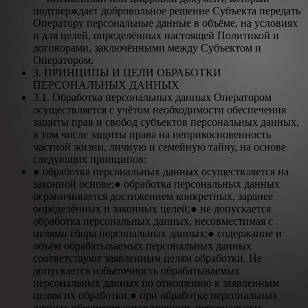
подтверждает добровольное решение Субъекта передать
Оператору персональные данные в объёме, на условиях
и для целей, определённых настоящей Политикой и
договорами, заключёнными между Субъектом и
Оператором.
3. ПРИНЦИПЫ И ЦЕЛИ ОБРАБОТКИ
ПЕРСОНАЛЬНЫХ ДАННЫХ
3.1. Обработка персональных данных Оператором
осуществляется с учётом необходимости обеспечения
защиты прав и свобод субъектов персональных данных,
в том числе защиты права на неприкосновенность
частной жизни, личную и семейную тайну, на основе
следующих принципов:
● обработка персональных данных осуществляется на
законной основе;● обработка персональных данных
ограничивается достижением конкретных, заранее
определённых и законных целей;● не допускается
обработка персональных данных, несовместимая с
целями сбора персональных данных;● содержание и
объём обрабатываемых персональных данных
соответствуют заявленным целям обработки. Не
допускается избыточность обрабатываемых
персональных данных по отношению к заявленным
целям их обработки;● при обработке персональных
данных обеспечиваются точность персональных