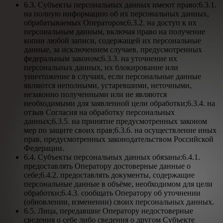
6.3. Субъекты персональных данных имеют право:6.3.1.
на полную информацию об их персональных данных,
обрабатываемых Оператором;6.3.2. на доступ к их
персональным данным, включая право на получение
копии любой записи, содержащей их персональные
данные, за исключением случаев, предусмотренных
федеральным законом;6.3.3. на уточнение их
персональных данных, их блокирование или
уничтожение в случаях, если персональные данные
являются неполными, устаревшими, неточными,
незаконно полученными или не являются
необходимыми для заявленной цели обработки;6.3.4. на
отзыв Согласия на обработку персональных
данных;6.3.5. на принятие предусмотренных законом
мер по защите своих прав;6.3.6. на осуществление иных
прав, предусмотренных законодательством Российской
Федерации.
6.4. Субъекты персональных данных обязаны:6.4.1.
предоставлять Оператору достоверные данные о
себе;6.4.2. предоставлять документы, содержащие
персональные данные в объёме, необходимом для цели
обработки;6.4.3. сообщать Оператору об уточнении
(обновлении, изменении) своих персональных данных.
6.5. Лица, передавшие Оператору недостоверные
сведения о себе либо сведения о другом Субъекте