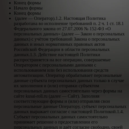
Конец формы
Начало формы
Конец формы
(далее — Оператор).1.2. Настоящая Политика
разработана во исполнение требований п. 2 ч. 1 ст. 18.1
Федерального закона от 27.07.2006 № 152-ФЗ «О
персональных данных» (далее — Закон о персональных
данных) с учётом требований Закона о персональных
данных и иных нормативных правовых актов
Российской Федерации в области персональных
данных.1.3. Действие настоящей Политики
распространяется на все операции, совершаемые
Оператором с персональными данными с
использованием или без использования средств
автоматизации. Оператор обрабатывает персональные
данные субъекта персональных данных только в случае
их заполнения и (или) отправки субъектом
персональных данных самостоятельно через формы на
сайте kusai-roll.ru (далее — Сайт). Заполняя
соответствующие формы и (или) отправляя свои
персональные данные Оператору, субъект персональных
данных выражает согласие с настоящей Политикой.1.4.
Субъект персональных данных самостоятельно
принимает решение о предоставлении его
персональных данных и даёт согласие свободно, своей