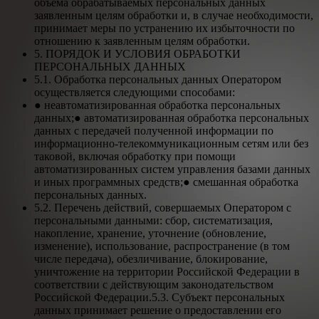
объёма обрабатываемых персональных данных
заявленным целям обработки и, в случае необходимости,
принимает меры по устранению их избыточности по
отношению к заявленным целям обработки.
5. ПОРЯДОК И УСЛОВИЯ ОБРАБОТКИ
ПЕРСОНАЛЬНЫХ ДАННЫХ
5.1. Обработка персональных данных Оператором
осуществляется следующими способами:
● неавтоматизированная обработка персональных
данных;● автоматизированная обработка персональных
данных с передачей полученной информации по
информационно-телекоммуникационным сетям или без
таковой, включая обработку при помощи
автоматизированных систем управления базами данных
и иных программных средств;● смешанная обработка
персональных данных.
5.2. Перечень действий, совершаемых Оператором с
персональными данными: сбор, систематизация,
накопление, хранение, уточнение (обновление,
изменение), использование, распространение (в том
числе передача), обезличивание, блокирование,
уничтожение на территории Российской Федерации в
соответствии с действующим законодательством
Российской Федерации.5.3. Субъект персональных
данных принимает решение о предоставлении его