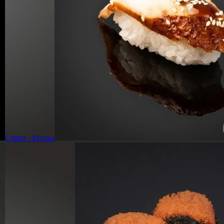
Стрит - Роллы