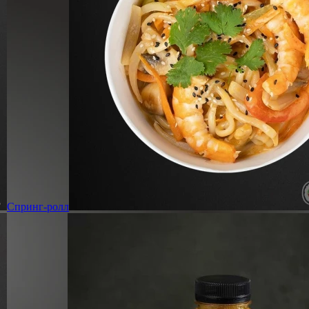
Спринг-ролл